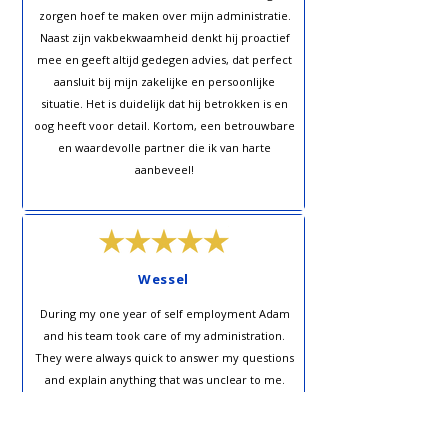
zorgen hoef te maken over mijn administratie.
Naast zijn vakbekwaamheid denkt hij proactief
mee en geeft altijd gedegen advies, dat perfect
aansluit bij mijn zakelijke en persoonlijke
situatie. Het is duidelijk dat hij betrokken is en
oog heeft voor detail. Kortom, een betrouwbare
en waardevolle partner die ik van harte
aanbeveel!
Wessel
During my one year of self employment Adam
and his team took care of my administration.
They were always quick to answer my questions
and explain anything that was unclear to me.
Really helpful and pleasant to work with! Would
recommend!