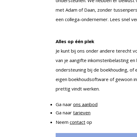
ondersteunen. We hebben er bewust voor
met Adam of Daan, zonder tussenperso
een collega-ondernemer. Lees snel ve
Alles op één plek
Je kunt bij ons onder andere terecht vo
van je aangifte inkomstenbelasting en 
ondersteuning bij de boekhouding, of
eigen boekhoudsoftware of gewoon in E
prettig vindt werken.
Ga naar
ons aanbod
Ga naar
tarieven
Neem
contact
op