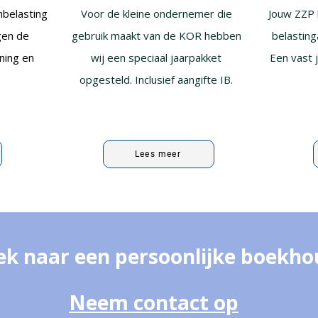
nbelasting
Voor de kleine ondernemer die
Jouw ZZP 
gen de
gebruik maakt van de KOR hebben
belasting
ening en
wij een speciaal jaarpakket
Een vast 
.
opgesteld. Inclusief aangifte IB.
Lees meer
ek naar een persoonlijke boekho
Neem contact op