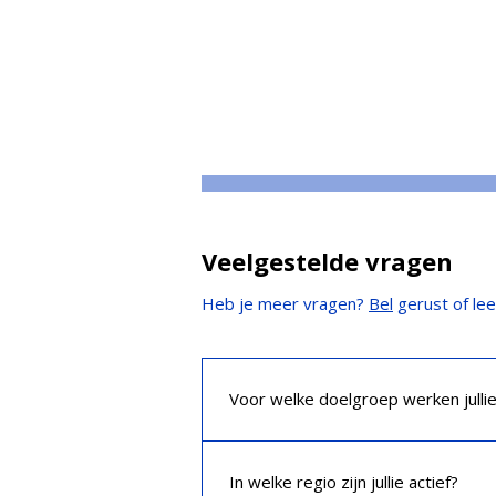
Veelgestelde vragen
Heb je meer vragen?
Bel
gerust of le
Voor welke doelgroep werken julli
Wij werken voor (kleine) ondernemer
nodig hebt bij je belastingaangifte: 
In welke regio zijn jullie actief?