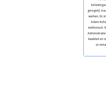
belastinga
geregeld, maar
werken. En sn
Adam Kohen
telefonisch. 
Administraties
kwaliteit en 
zo iema