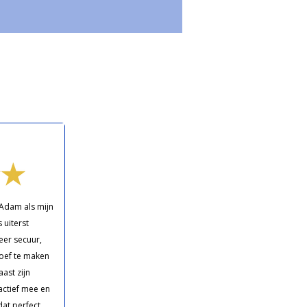
 Adam als mijn
 uiterst
eer secuur,
oef te maken
ast zijn
ctief mee en
dat perfect