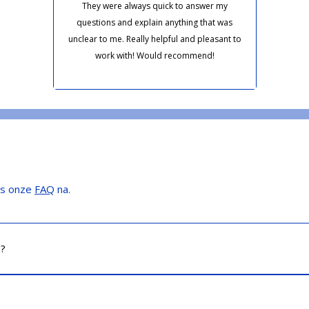
They were always quick to answer my
questions and explain anything that was
unclear to me. Really helpful and pleasant to
work with! Would recommend!
es onze
FAQ
na.
e?
s, zzp’ers en particulieren. Of je nu een volledige boekhouding w
wij sluiten aan op wat jij nodig hebt.