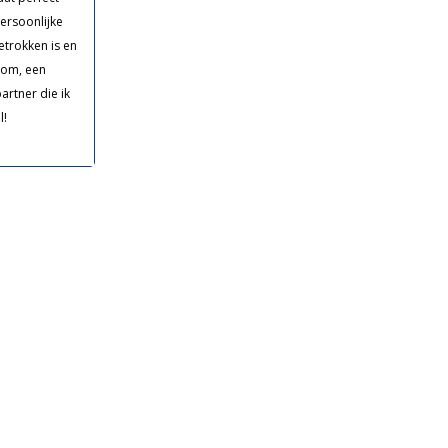
persoonlijke
betrokken is en
tom, een
rtner die ik
l!