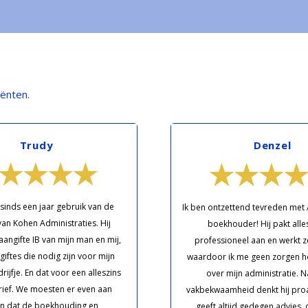
iënten.
Trudy
Denzel
sinds een jaar gebruik van de
Ik ben ontzettend tevreden met
van Kohen Administraties. Hij
boekhouder! Hij pakt alles
aangifte IB van mijn man en mij,
professioneel aan en werkt z
giftes die nodig zijn voor mijn
waardoor ik me geen zorgen h
jfje. En dat voor een alleszins
over mijn administratie. Na
arief. We moesten er even aan
vakbekwaamheid denkt hij proa
n dat de boekhouding en
geeft altijd gedegen advies, 