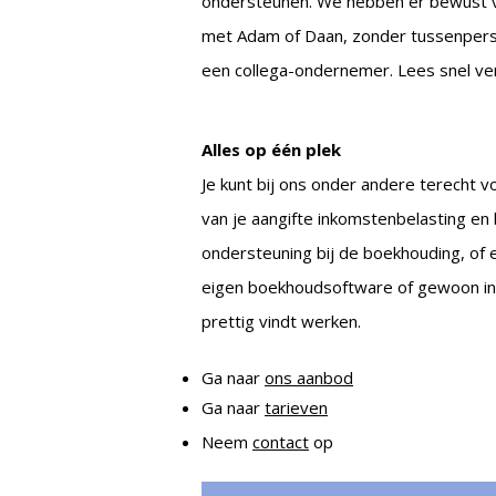
ondersteunen. We hebben er bewust voor
met Adam of Daan, zonder tussenperso
een collega-ondernemer. Lees snel ve
Alles op één plek
Je kunt bij ons onder andere terecht vo
van je aangifte inkomstenbelasting en 
ondersteuning bij de boekhouding, of
eigen boekhoudsoftware of gewoon in E
prettig vindt werken.
Ga naar
ons aanbod
Ga naar
tarieven
Neem
contact
op