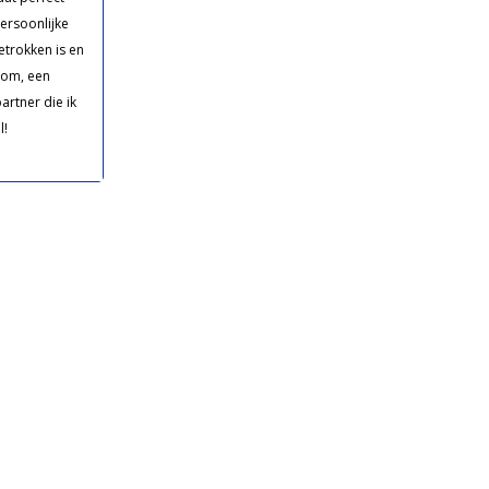
persoonlijke
betrokken is en
tom, een
rtner die ik
l!