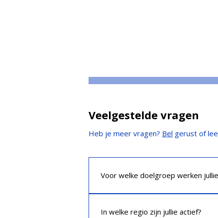
Veelgestelde vragen
Heb je meer vragen?
Bel
gerust of le
Voor welke doelgroep werken julli
Wij werken voor (kleine) ondernemer
nodig hebt bij je belastingaangifte: 
In welke regio zijn jullie actief?