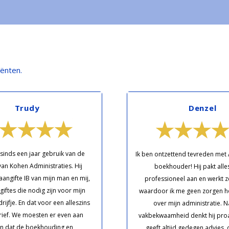
iënten.
Trudy
Denzel
sinds een jaar gebruik van de
Ik ben ontzettend tevreden met
van Kohen Administraties. Hij
boekhouder! Hij pakt alles
aangifte IB van mijn man en mij,
professioneel aan en werkt z
giftes die nodig zijn voor mijn
waardoor ik me geen zorgen h
jfje. En dat voor een alleszins
over mijn administratie. Na
arief. We moesten er even aan
vakbekwaamheid denkt hij proa
n dat de boekhouding en
geeft altijd gedegen advies, 