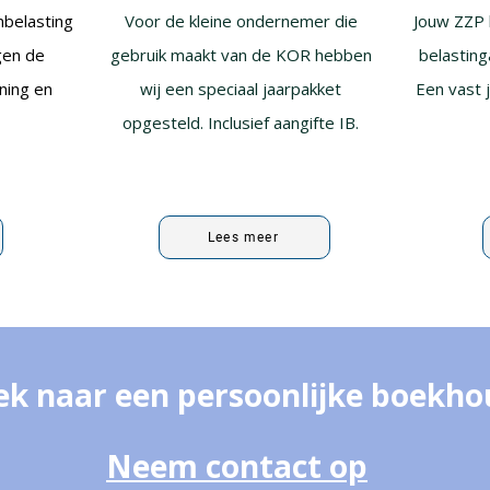
nbelasting
Voor de kleine ondernemer die
Jouw ZZP 
gen de
gebruik maakt van de KOR hebben
belasting
ening en
wij een speciaal jaarpakket
Een vast 
.
opgesteld. Inclusief aangifte IB.
Lees meer
ek naar een persoonlijke boekho
Neem contact op