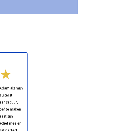
 Adam als mijn
 uiterst
eer secuur,
oef te maken
ast zijn
ctief mee en
dat perfect