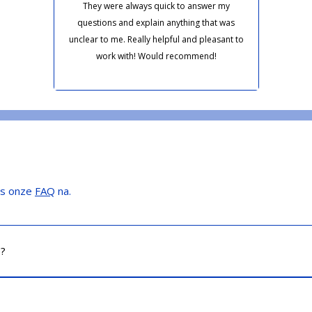
They were always quick to answer my
questions and explain anything that was
unclear to me. Really helpful and pleasant to
work with! Would recommend!
es onze
FAQ
na.
e?
s, zzp’ers en particulieren. Of je nu een volledige boekhouding w
wij sluiten aan op wat jij nodig hebt.