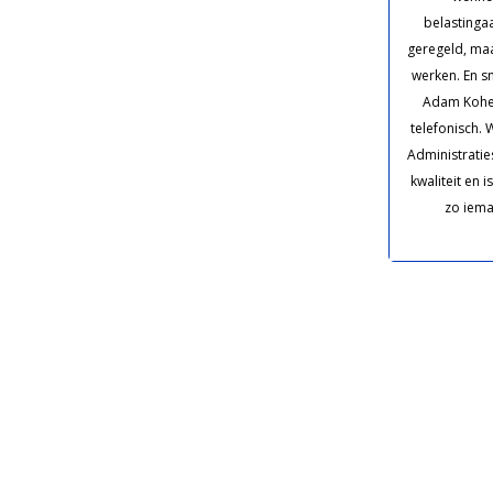
belastinga
geregeld, maar
werken. En sn
Adam Kohen
telefonisch. 
Administraties
kwaliteit en 
zo iema